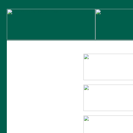
HOME
UNTERNEHMEN
NEWS
PRODUKTE
VERTRETUNGEN
UMWELTSCHUTZ
KONTAKT
LOGIN